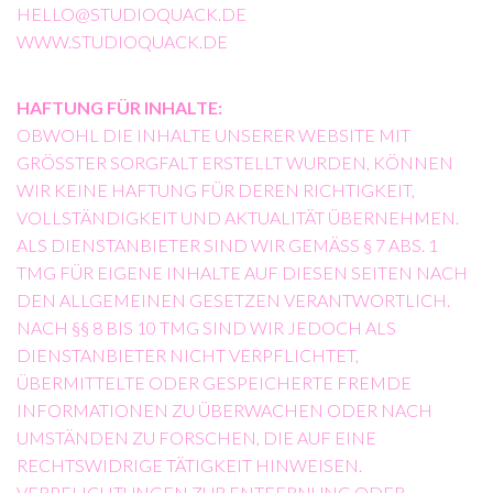
HELLO@STUDIOQUACK.DE
WWW.STUDIOQUACK.DE
HAFTUNG FÜR INHALTE:
OBWOHL DIE INHALTE UNSERER WEBSITE MIT
GRÖSSTER SORGFALT ERSTELLT WURDEN, KÖNNEN W
IR KEINE HAFTUNG FÜR DEREN RICHTIGKEIT, V
OLLSTÄNDIGKEIT UND AKTUALITÄT ÜBERNEHMEN. A
LS DIENSTANBIETER SIND WIR GEMÄSS § 7 ABS. 1 TM
G FÜR EIGENE INHALTE AUF DIESEN SEITEN NACH DE
N ALLGEMEINEN GESETZEN VERANTWORTLICH. NA
CH §§ 8 BIS 10 TMG SIND WIR JEDOCH ALS DI
ENSTANBIETER NICHT VERPFLICHTET, ÜB
ERMITTELTE ODER GESPEICHERTE FREMDE IN
FORMATIONEN ZU ÜBERWACHEN ODER NACH UM
STÄNDEN ZU FORSCHEN, DIE AUF EINE RE
CHTSWIDRIGE TÄTIGKEIT HINWEISEN. VE
RPFLICHTUNGEN ZUR ENTFERNUNG ODER SP