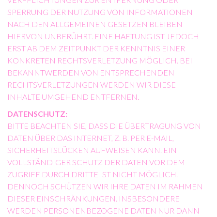
ERRUNG DER NUTZUNG VON INFORMATIONEN NA
CH DEN ALLGEMEINEN GESETZEN BLEIBEN HI
ERVON UNBERÜHRT. EINE HAFTUNG IST JEDOCH ER
ST AB DEM ZEITPUNKT DER KENNTNIS EINER KO
NKRETEN RECHTSVERLETZUNG MÖGLICH. BEI BE
KANNTWERDEN VON ENTSPRECHENDEN RE
CHTSVERLETZUNGEN WERDEN WIR DIESE IN
HALTE UMGEHEND ENTFERNEN.
DATENSCHUTZ:
BITTE BEACHTEN SIE, DASS DIE ÜBERTRAGUNG VON
DATEN ÜBER DAS INTERNET, Z. B. PER E-MAIL,
SICHERHEITSLÜCKEN AUFWEISEN KANN. EIN
VOLLSTÄNDIGER SCHUTZ DER DATEN VOR DEM
ZUGRIFF DURCH DRITTE IST NICHT MÖGLICH.
DENNOCH SCHÜTZEN WIR IHRE DATEN IM RAHMEN
DIESER EINSCHRÄNKUNGEN. INSBESONDERE
WERDEN PERSONENBEZOGENE DATEN NUR DANN