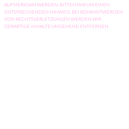
UFMERKSAM WERDEN, BITTEN WIR UM EINEN E
NTSPRECHENDEN HINWEIS. BEI BEKANNTWERDEN V
ON RECHTSVERLETZUNGEN WERDEN WIR D
ERARTIGE INHALTE UMGEHEND ENTFERNEN.