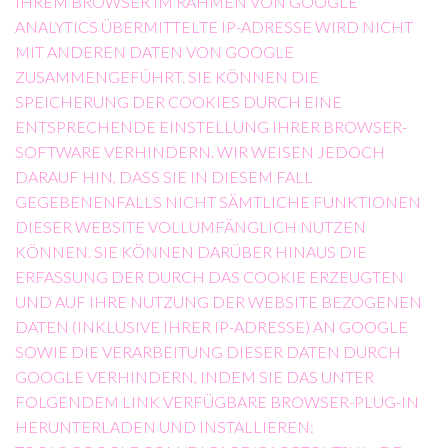
HREM BROWSER IM RAHMEN VON GOOGLE A
NALYTICS ÜBERMITTELTE IP-ADRESSE WIRD NICHT M
IT ANDEREN DATEN VON GOOGLE Z
USAMMENGEFÜHRT. SIE KÖNNEN DIE S
PEICHERUNG DER COOKIES DURCH EINE E
NTSPRECHENDE EINSTELLUNG IHRER BROWSER-S
OFTWARE VERHINDERN. WIR WEISEN JEDOCH D
ARAUF HIN, DASS SIE IN DIESEM FALL G
EGEBENENFALLS NICHT SÄMTLICHE FUNKTIONEN D
IESER WEBSITE VOLLUMFÄNGLICH NUTZEN K
ÖNNEN. SIE KÖNNEN DARÜBER HINAUS DIE E
RFASSUNG DER DURCH DAS COOKIE ERZEUGTEN U
ND AUF IHRE NUTZUNG DER WEBSITE BEZOGENEN D
ATEN (INKLUSIVE IHRER IP-ADRESSE) AN GOOGLE S
OWIE DIE VERARBEITUNG DIESER DATEN DURCH G
OOGLE VERHINDERN, INDEM SIE DAS UNTER F
OLGENDEM LINK VERFÜGBARE BROWSER-PLUG-IN H
ERUNTERLADEN UND INSTALLIEREN: