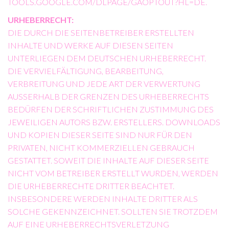
TOOLS.GOOGLE.COM/DLPAGE/GAOPTOUT?HL=DE
.
URHEBERRECHT:
DIE DURCH DIE SEITENBETREIBER ERSTELLTEN
INHALTE UND WERKE AUF DIESEN SEITEN
UNTERLIEGEN DEM DEUTSCHEN URHEBERRECHT.
DIE VERVIELFÄLTIGUNG, BEARBEITUNG,
VERBREITUNG UND JEDE ART DER VERWERTUNG
AUSSERHALB DER GRENZEN DES URHEBERRECHTS B
EDÜRFEN DER SCHRIFTLICHEN ZUSTIMMUNG DES J
EWEILIGEN AUTORS BZW. ERSTELLERS. DOWNLOADS U
ND KOPIEN DIESER SEITE SIND NUR FÜR DEN P
RIVATEN, NICHT KOMMERZIELLEN GEBRAUCH G
ESTATTET. SOWEIT DIE INHALTE AUF DIESER SEITE N
ICHT VOM BETREIBER ERSTELLT WURDEN, WERDEN D
IE URHEBERRECHTE DRITTER BEACHTET. I
NSBESONDERE WERDEN INHALTE DRITTER ALS S
OLCHE GEKENNZEICHNET. SOLLTEN SIE TROTZDEM A
UF EINE URHEBERRECHTSVERLETZUNG A