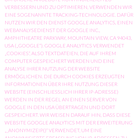
VERBESSERN UND ZU OPTIMIEREN, VERWENDEN WIR
EINE SOGENANNTE TRACKING-TECHNOLOGIE. DAFÜR
NUTZEN WIR DEN DIENST GOOGLE ANALYTICS, EINEN
WEBANALYSEDIENST DER GOOGLE INC.,
AMPHITHEATRE PARKWAY, MOUNTAIN VIEW, CA 94043,
USA („GOOGLE“). GOOGLE ANALYTICS VERWENDET
„COOKIES“, ALSO TEXTDATEIEN, DIE AUF IHREM
COMPUTER GESPEICHERT WERDEN UND EINE
ANALYSE IHRER NUTZUNG DER WEBSITE
ERMÖGLICHEN. DIE DURCH COOKIES ERZEUGTEN
INFORMATIONEN ÜBER IHRE NUTZUNG DIESER
WEBSITE (EINSCHLIESSLICH IHRER IP-ADRESSE) W
ERDEN IN DER REGEL AN EINEN SERVER VON G
OOGLE IN DEN USA ÜBERTRAGEN UND DORT G
ESPEICHERT. WIR WEISEN DARAUF HIN, DASS DIESE W
EBSITE GOOGLE ANALYTICS MIT DER ERWEITERUNG „
_ANONYMIZEIP()“ VERWENDET, UM EINE A
NONYMISIERTE ERFASSUNG VON IP-ADRESSEN ZU G