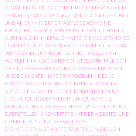
EWÄHRLEISTEN (SOGENANNTES IP-MASKING). IHRE I
P-ADRESSE WIRD DADURCH VON GOOGLE GEKÜRZT U
ND ANONYMISIERT ERFASST, SODASS KEINE R
ÜCKSCHLÜSSE AUF IHRE PERSON MÖGLICH SIND. N
UR IN AUSNAHMEFÄLLEN WIRD DIE VOLLSTÄNDIGE I
P-ADRESSE AN EINEN GOOGLE-SERVER IN DEN USA Ü
BERTRAGEN UND DORT GEKÜRZT. GOOGLE IST W
EITERHIN AN DIE DATENSCHUTZBESTIMMUNGEN D
ES „US-SAFE-HARBOR“-ABKOMMENS GEBUNDEN U
ND BEIM „SAFE-HARBOR“-PROGRAMM DES US-H
ANDELSMINISTERIUMS REGISTRIERT. GOOGLE N
UTZT DIE GESAMMELTEN INFORMATIONEN, UM I
HRE NUTZUNG DER WEBSITE AUSZUWERTEN, B
ERICHTE ÜBER DIE WEBSITE-AKTIVITÄTEN FÜR UNS Z
U ERSTELLEN UND WEITERE MIT DER WEBSITE- UND I
NTERNETNUTZUNG VERBUNDENE D
IENSTLEISTUNGEN BEREITZUSTELLEN. DIE VON I