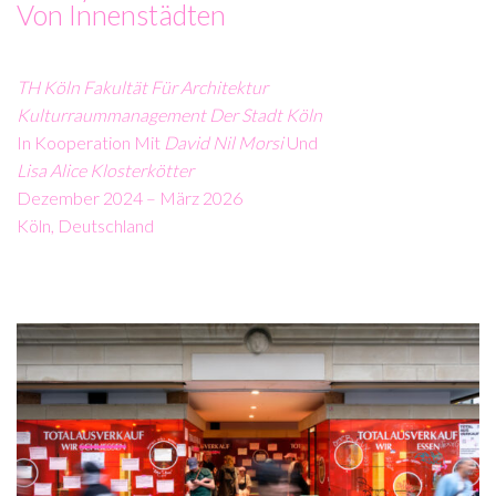
Von Innenstädten
TH Köln Fakultät Für Architektur
Kulturraummanagement Der Stadt Köln
In Kooperation Mit
David Nil Morsi
Und
Lisa Alice Klosterkötter
Dezember 2024 – März 2026
Köln, Deutschland