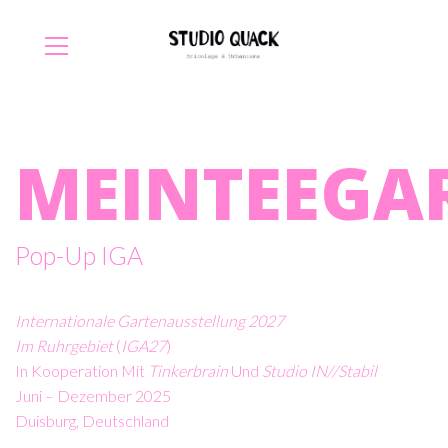
MEINTEEGA
Pop-Up IGA
Internationale Gartenausstellung 2027
Im Ruhrgebiet
(
IGA27
)
In Kooperation Mit
Tinkerbrain
Und
Studio IN//stabil
Juni – Dezember 2025
Duisburg, Deutschland