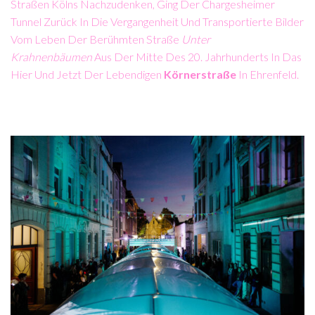
Straßen Kölns Nachzudenken, Ging Der Chargesheimer
Tunnel Zurück In Die Vergangenheit Und Transportierte Bilder
Vom Leben Der Berühmten Straße
Unter
Krahnenbäumen
Aus Der Mitte Des 20. Jahrhunderts In Das
Hier Und Jetzt Der Lebendigen
Körnerstraße
In Ehrenfeld.