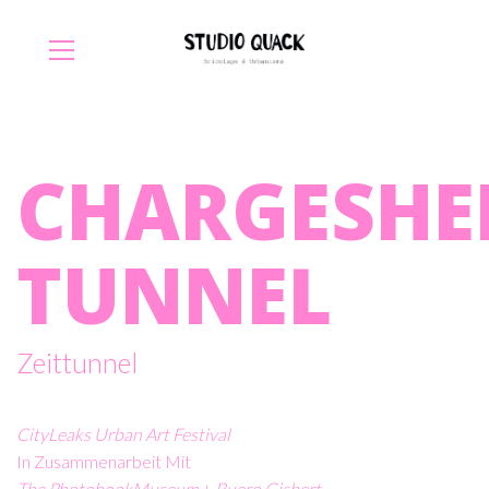
CHARGESHE
TUNNEL
Zeittunnel
CityLeaks Urban Art Festival
In Zusammenarbeit Mit
The PhotobookMuseum
+
Buero.gisbert